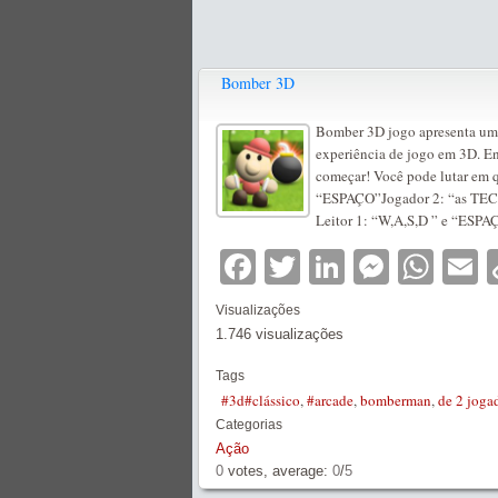
Bomber 3D
Bomber 3D jogo apresenta um 
experiência de jogo em 3D. Enc
começar! Você pode lutar em q
“ESPAÇO”Jogador 2: “as TE
Leitor 1: “W,A,S,D ” e “ESP
Facebook
Twitter
LinkedIn
Messe
Wha
E
Visualizações
1.746 visualizações
Tags
#3d#clássico
,
#arcade
,
bomberman
,
de 2 joga
Categorias
Ação
0
votes, average:
0
/
5