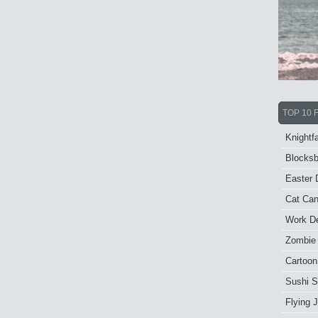
TOP 10 
Knightfa
Blocksb
Easter 
Cat Ca
Work De
Zombie
Cartoon
Sushi S
Flying J