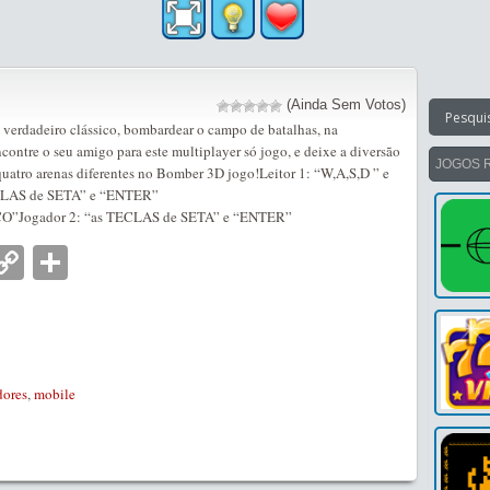
(Ainda Sem Votos)
verdadeiro clássico, bombardear o campo de batalhas, na
ontre o seu amigo para este multiplayer só jogo, e deixe a diversão
JOGOS 
uatro arenas diferentes no Bomber 3D jogo!Leitor 1: “W,A,S,D ” e
CLAS de SETA” e “ENTER”
AÇO”Jogador 2: “as TECLAS de SETA” e “ENTER”
nger
tsApp
mail
Copy
Partilhar
Link
dores
,
mobile