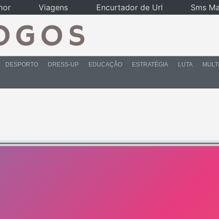
mor
Viagens
Encurtador de Url
Sms Ma
DESPORTO
DRESS-UP
EDUCAÇÃO
ESTRATÉGIA
LUTA
MULT