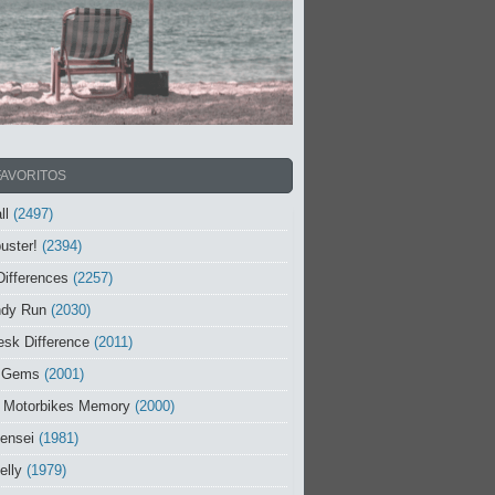
FAVORITOS
ll
(2497)
uster!
(2394)
Differences
(2257)
ndy Run
(2030)
sk Difference
(2011)
 Gems
(2001)
 Motorbikes Memory
(2000)
ensei
(1981)
elly
(1979)