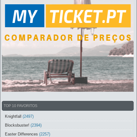
TOP 10 FAVORITOS
Knightfall
(2497)
Blocksbuster!
(2394)
Easter Differences
(2257)