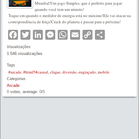
Mundial!Um jogo Simples, que é perfeito para jogar
quando você tem um minuto!
Toque em quando o medidor de energia está no máximo!Ele vai atacar na
correspondência de força!Crack do planeta e passar para a próxima!
Facebook
Twitter
LinkedIn
Messenger
WhatsApp
Email
Copy
Partilha
Link
Visualizações
1.546 visualizações
Tags
#arcade
,
#html5#casual
,
clique
,
diversão
,
engraçado
,
mobile
Categorias
Arcade
0
votes, average:
0
/
5