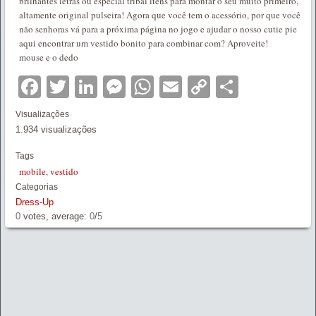
brilhantes letras ou especial tribal itens para montar o seu muito primeiro,
altamente original pulseira! Agora que você tem o acessório, por que você
não senhoras vá para a próxima página no jogo e ajudar o nosso cutie pie
aqui encontrar um vestido bonito para combinar com? Aproveite!
mouse e o dedo
Facebook
Twitter
LinkedIn
Messenger
WhatsApp
Email
Copy
Partilha
Link
Visualizações
1.934 visualizações
Tags
mobile
,
vestido
Categorias
Dress-Up
0
votes, average:
0
/
5