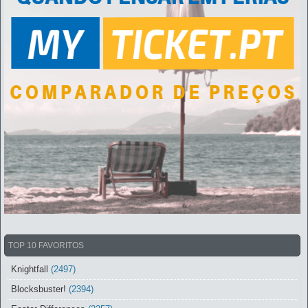
TOP 10 FAVORITOS
Knightfall
(2497)
Blocksbuster!
(2394)