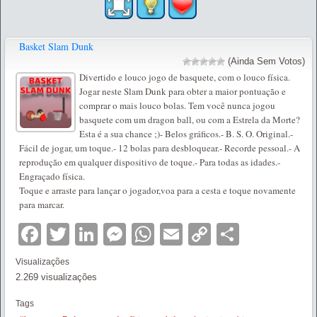
Basket Slam Dunk
(Ainda Sem Votos)
Divertido e louco jogo de basquete, com o louco física.
Jogar neste Slam Dunk para obter a maior pontuação e
comprar o mais louco bolas. Tem você nunca jogou
basquete com um dragon ball, ou com a Estrela da Morte?
Esta é a sua chance ;)- Belos gráficos.- B. S. O. Original.-
Fácil de jogar, um toque.- 12 bolas para desbloquear.- Recorde pessoal.- A
reprodução em qualquer dispositivo de toque.- Para todas as idades.-
Engraçado física.
Toque e arraste para lançar o jogador,voa para a cesta e toque novamente
para marcar.
Facebook
Twitter
LinkedIn
Messenger
WhatsApp
Email
Copy
Partilha
Link
Visualizações
2.269 visualizações
Tags