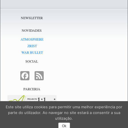
NEWSLETTER
NOVIDADES
ATMOSPHERE
ZRIST
WAR BULLET
SOCIAL
FACEBOOK
FEED
PARCERIA
Este site utiliza cookies para permitir uma melhor experiência por
parte do utilizador. Ao navegar no site estará a consentir a sua
utilização.
NetJogos - powered by
NetJogos
|
SiteMap
Ok