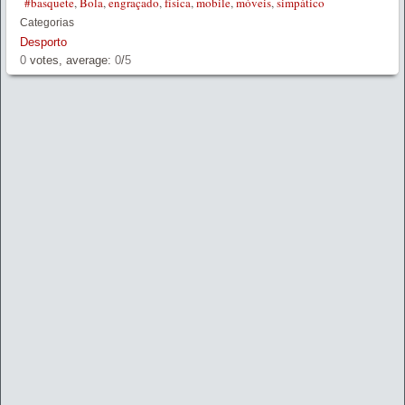
#basquete
,
Bola
,
engraçado
,
física
,
mobile
,
móveis
,
simpático
Categorias
Desporto
0
votes, average:
0
/
5