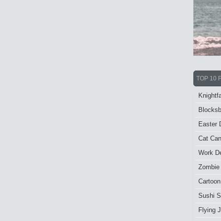
TOP 10 
Knightfa
Blocksb
Easter 
Cat Ca
Work De
Zombie
Cartoon
Sushi S
Flying J