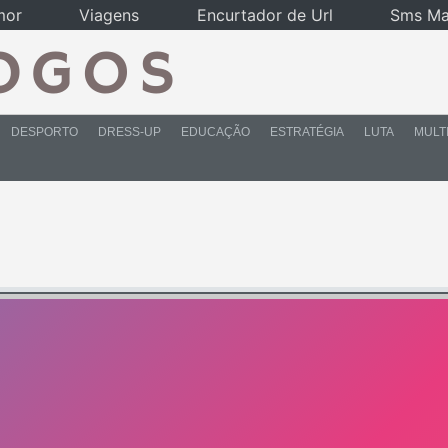
mor
Viagens
Encurtador de Url
Sms Ma
DESPORTO
DRESS-UP
EDUCAÇÃO
ESTRATÉGIA
LUTA
MULT