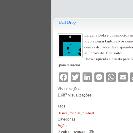
Ball Drop
Largar a Bola é um emocionant
jogo é pegar tantos alvos com
com êxito, você deve aprender 
seu proveito. Boa sorte!
Use a esquerda e direita para 
para reiniciar.
Facebook
Twitter
LinkedIn
Messe
Wha
E
Visualizações
1.687 visualizações
Tags
física
,
mobile
,
pinball
Categorias
Ação
0
votes, average:
0
/
5