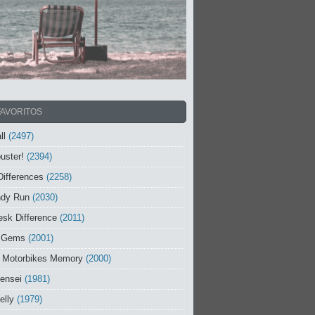
FAVORITOS
ll
(2497)
uster!
(2394)
Differences
(2258)
ndy Run
(2030)
sk Difference
(2011)
 Gems
(2001)
 Motorbikes Memory
(2000)
ensei
(1981)
elly
(1979)