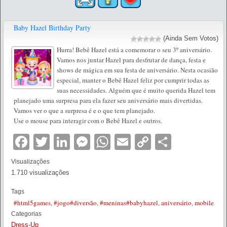
Baby Hazel Birthday Party
(Ainda Sem Votos)
Hurra! Bebê Hazel está a comemorar o seu 3º aniversário.
Vamos nos juntar Hazel para desfrutar de dança, festa e
shows de mágica em sua festa de aniversário. Nesta ocasião
especial, manter o Bebê Hazel feliz por cumprir todas as
suas necessidades. Alguém que é muito querida Hazel tem
planejado uma surpresa para ela fazer seu aniversário mais divertidas.
Vamos ver o que a surpresa é e o que tem planejado.
Use o mouse para interagir com o Bebê Hazel e outros.
Facebook
Twitter
LinkedIn
Messenger
WhatsApp
Email
Copy
Partilha
Link
Visualizações
1.710 visualizações
Tags
#html5games
,
#jogo#diversão
,
#meninas#babyhazel
,
aniversário
,
mobile
Categorias
Dress-Up