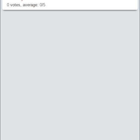
0
votes, average:
0
/
5