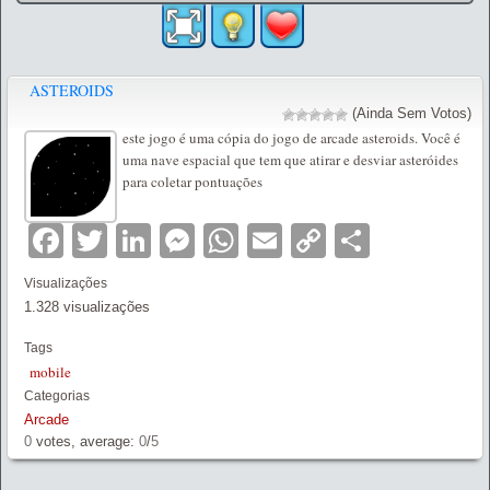
ASTEROIDS
(Ainda Sem Votos)
este jogo é uma cópia do jogo de arcade asteroids. Você é
uma nave espacial que tem que atirar e desviar asteróides
para coletar pontuações
Facebook
Twitter
LinkedIn
Messenger
WhatsApp
Email
Copy
Partilha
Link
Visualizações
1.328 visualizações
Tags
mobile
Categorias
Arcade
0
votes, average:
0
/
5