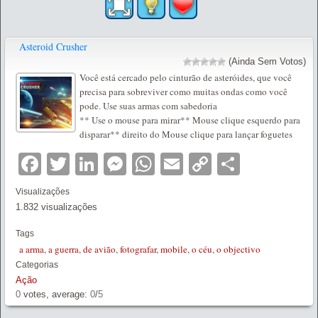
Asteroid Crusher
(Ainda Sem Votos)
Você está cercado pelo cinturão de asteróides, que você
precisa para sobreviver como muitas ondas como você
pode. Use suas armas com sabedoria
** Use o mouse para mirar** Mouse clique esquerdo para
disparar** direito do Mouse clique para lançar foguetes
Facebook
Twitter
LinkedIn
Messenger
WhatsApp
Email
Copy
Partilha
Link
Visualizações
1.832 visualizações
Tags
a arma
,
a guerra
,
de avião
,
fotografar
,
mobile
,
o céu
,
o objectivo
Categorias
Ação
0
votes, average:
0
/
5