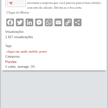
encontrar a resposta que você precisa para evitar colisões
com erro de cálculo. Divirta-se e boa sorte.
Clique do Mouse
Facebook
Twitter
LinkedIn
Messenger
WhatsApp
Email
Copy
Partilha
Link
Visualizações
1.917 visualizações
Tags
clique em
,
math
,
mobile
,
ponto
Categorias
Puzzles
0
votes, average:
0
/
5