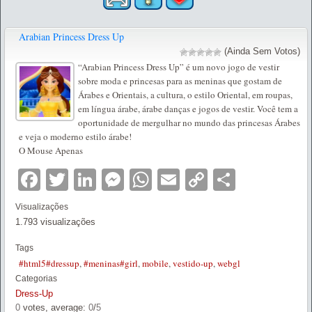
Arabian Princess Dress Up
(Ainda Sem Votos)
“Arabian Princess Dress Up” é um novo jogo de vestir
sobre moda e princesas para as meninas que gostam de
Árabes e Orientais, a cultura, o estilo Oriental, em roupas,
em língua árabe, árabe danças e jogos de vestir. Você tem a
oportunidade de mergulhar no mundo das princesas Árabes
e veja o moderno estilo árabe!
O Mouse Apenas
Facebook
Twitter
LinkedIn
Messenger
WhatsApp
Email
Copy
Partilha
Link
Visualizações
1.793 visualizações
Tags
#html5#dressup
,
#meninas#girl
,
mobile
,
vestido-up
,
webgl
Categorias
Dress-Up
0
votes, average:
0
/
5