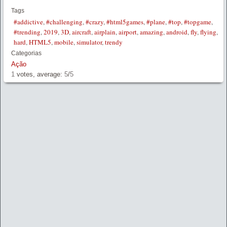
Tags
#addictive
,
#challenging
,
#crazy
,
#html5games
,
#plane
,
#top
,
#topgame
,
#trending
,
2019
,
3D
,
aircraft
,
airplain
,
airport
,
amazing
,
android
,
fly
,
flying
,
hard
,
HTML5
,
mobile
,
simulator
,
trendy
Categorias
Ação
1
votes, average:
5
/
5