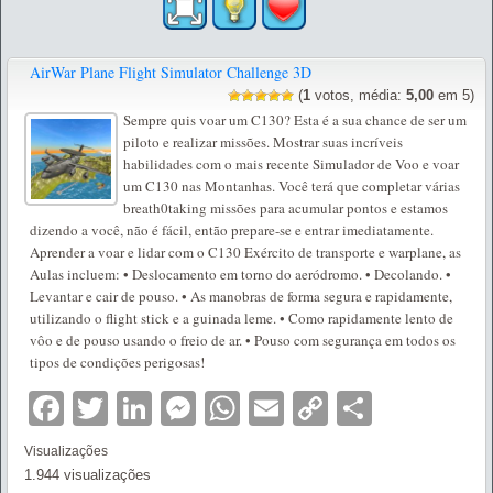
AirWar Plane Flight Simulator Challenge 3D
(
1
votos, média:
5,00
em 5)
Sempre quis voar um C130? Esta é a sua chance de ser um
piloto e realizar missões. Mostrar suas incríveis
habilidades com o mais recente Simulador de Voo e voar
um C130 nas Montanhas. Você terá que completar várias
breath0taking missões para acumular pontos e estamos
dizendo a você, não é fácil, então prepare-se e entrar imediatamente.
Aprender a voar e lidar com o C130 Exército de transporte e warplane, as
Aulas incluem: • Deslocamento em torno do aeródromo. • Decolando. •
Levantar e cair de pouso. • As manobras de forma segura e rapidamente,
utilizando o flight stick e a guinada leme. • Como rapidamente lento de
vôo e de pouso usando o freio de ar. • Pouso com segurança em todos os
tipos de condições perigosas!
Facebook
Twitter
LinkedIn
Messenger
WhatsApp
Email
Copy
Partilha
Link
Visualizações
1.944 visualizações