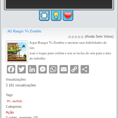
AG Ranger Vs Zombie
(Ainda Sem Votos)
Jogar Ranger Vs Zombie e mostrar suas habilidades de
tiro
usar o toque para celular e use as teclas de seta para a área
de trabalho
Facebook
Twitter
LinkedIn
Messenger
WhatsApp
Email
Copy
Partilha
Link
Visualizações
2.161 visualizações
Tags
#1
,
mobile
Categorias
Ação
0
votes, average:
0
/
5