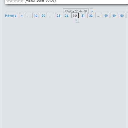
(Ainda Sem Votos)
Página 30 de 80
«
Primeira
«
...
10
20
...
28
29
30
31
32
...
40
50
60
»