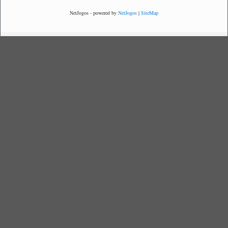
NetJogos - powered by
NetJogos
|
SiteMap