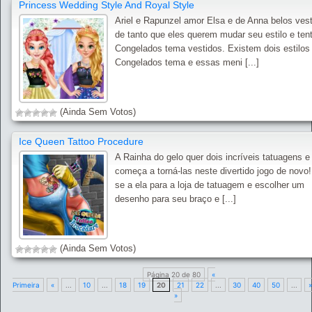
Princess Wedding Style And Royal Style
Ariel e Rapunzel amor Elsa e de Anna belos ves
de tanto que eles querem mudar seu estilo e ten
Congelados tema vestidos. Existem dois estilos
Congelados tema e essas meni [...]
(Ainda Sem Votos)
Ice Queen Tattoo Procedure
A Rainha do gelo quer dois incríveis tatuagens e
começa a torná-las neste divertido jogo de novo!
se a ela para a loja de tatuagem e escolher um
desenho para seu braço e [...]
(Ainda Sem Votos)
Página 20 de 80
«
Primeira
«
...
10
...
18
19
20
21
22
...
30
40
50
...
»
»