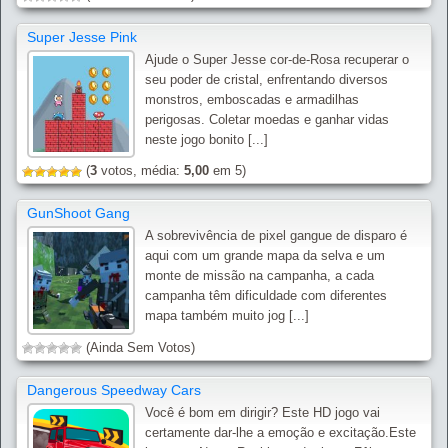
Super Jesse Pink
Ajude o Super Jesse cor-de-Rosa recuperar o
seu poder de cristal, enfrentando diversos
monstros, emboscadas e armadilhas
perigosas. Coletar moedas e ganhar vidas
neste jogo bonito [...]
(
3
votos, média:
5,00
em 5)
GunShoot Gang
A sobrevivência de pixel gangue de disparo é
aqui com um grande mapa da selva e um
monte de missão na campanha, a cada
campanha têm dificuldade com diferentes
mapa também muito jog [...]
(Ainda Sem Votos)
Dangerous Speedway Cars
Você é bom em dirigir? Este HD jogo vai
certamente dar-lhe a emoção e excitação.Este