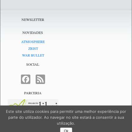
NEWSLETTER
NOVIDADES
ATMOSPHERE
ZRIST
WAR BULLET
SOCIAL
FACEBOOK
FEED
PARCERIA
Este site utiliza cookies para permitir uma melhor experiência por
parte do utilizador. Ao navegar no site estará a consentir a sua
utilização.
NetJogos - powered by
NetJogos
|
SiteMap
Ok