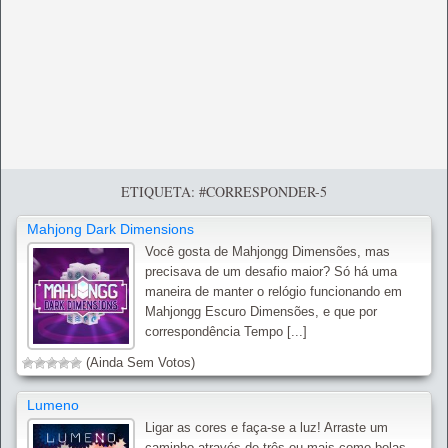
ETIQUETA: #CORRESPONDER-5
Mahjong Dark Dimensions
Você gosta de Mahjongg Dimensões, mas
precisava de um desafio maior? Só há uma
maneira de manter o relógio funcionando em
Mahjongg Escuro Dimensões, e que por
correspondência Tempo [...]
(Ainda Sem Votos)
Lumeno
Ligar as cores e faça-se a luz! Arraste um
caminho através de três ou mais como bolas