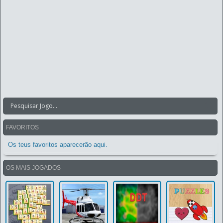
FAVORITOS
Os teus favoritos aparecerão aqui.
OS MAIS JOGADOS