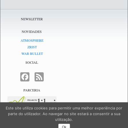
NEWSLETTER
NOVIDADES
ATMOSPHERE
ZRIST
WAR BULLET
SOCIAL
FACEBOOK
FEED
PARCERIA
Este site utiliza cookies para permitir uma melhor experiência por
parte do utilizador. Ao navegar no site estará a consentir a sua
utilização.
NetJogos - powered by
NetJogos
|
SiteMap
Ok