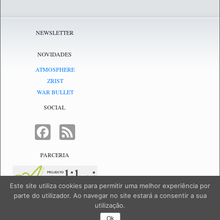
NEWSLETTER
NOVIDADES
ATMOSPHERE
ZRIST
WAR BULLET
SOCIAL
FACEBOOK
FEED
PARCERIA
Este site utiliza cookies para permitir uma melhor experiência por
parte do utilizador. Ao navegar no site estará a consentir a sua
utilização.
NetJogos - powered by
NetJogos
|
SiteMap
Ok