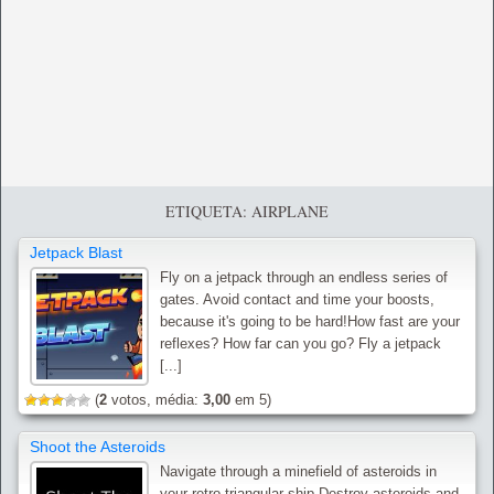
ETIQUETA: AIRPLANE
Jetpack Blast
Fly on a jetpack through an endless series of
gates. Avoid contact and time your boosts,
because it's going to be hard!How fast are your
reflexes? How far can you go? Fly a jetpack
[...]
(
2
votos, média:
3,00
em 5)
Shoot the Asteroids
Navigate through a minefield of asteroids in
your retro triangular ship.Destroy asteroids and