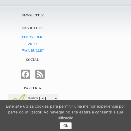
NEWSLETTER
NOVIDADES
ATMOSPHERE
ZRIST
WAR BULLET
SOCIAL
FACEBOOK
FEED
PARCERIA
Este site utiliza cookies para permitir uma melhor experiência por
parte do utilizador. Ao navegar no site estará a consentir a sua
utilização.
NetJogos - powered by
NetJogos
|
SiteMap
Ok