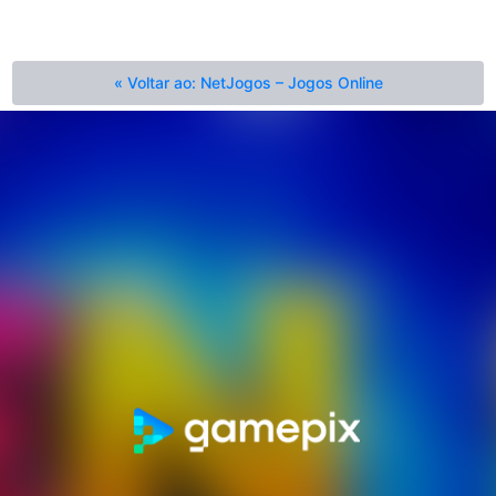
« Voltar ao: NetJogos – Jogos Online